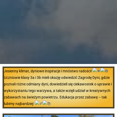
Jesienny klimat, dyniowe inspiracje i mnóstwo radości!
Uczniowie klasy 3a i 3b mieli okazję odwiedzić Zagrodę Dyni, gdzie
poznali
różne odmiany dyni, dowiedzieli się ciekawostek o uprawie i
wykorzystaniu tego warzywa, a także wzięli udział w kreatywnych
zabawach na świeżym powietrzu. Edukacja przez zabawę – tak
lubimy najbardziej
!