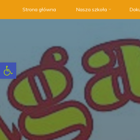
Strona główna
Nasza szkoła
Doku
Szkoła
Podstawowa
nr 3 w
Swarzędzu
NOWOCZESNA
SZKOŁA
Otwórz pasek narzędzi
Z
TRADYCJAMI