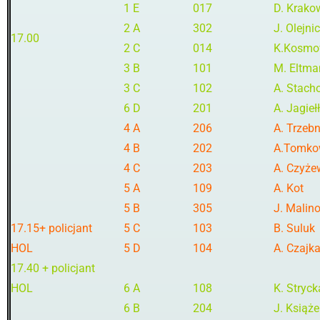
1 E
017
D. Krako
2 A
302
J. Olejni
17.00
2 C
014
K.Kosmow
3 B
101
M. Eltma
3 C
102
A. Stach
6 D
201
A. Jagieł
4 A
206
A. Trzeb
4 B
202
A.Tomko
4 C
203
A. Czyże
5 A
109
A. Kot
5 B
305
J. Malin
17.15+ policjant
5 C
103
B. Suluk
HOL
5 D
104
A. Czajk
17.40 + policjant
HOL
6 A
108
K. Stryc
6 B
204
J. Książ