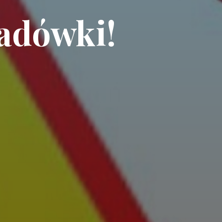
adówki!