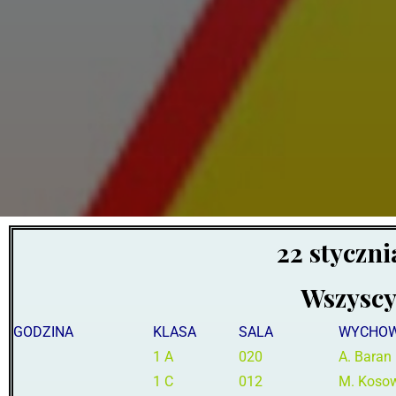
22 styczni
Wszyscy
GODZINA
KLASA
SALA
WYCHO
1 A
020
A. Baran
1 C
012
M. Koso