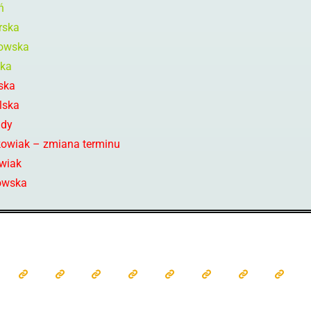
ń
rska
mowska
ska
ska
lska
ńdy
owiak – zmiana terminu
wiak
owska