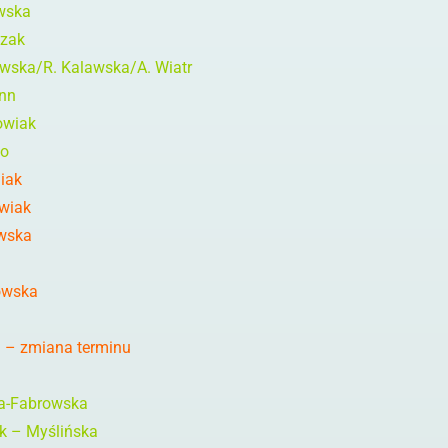
wska
czak
ska/R. Kalawska/A. Wiatr
nn
owiak
ło
niak
wiak
wska
owska
a – zmiana terminu
ka-Fabrowska
ek – Myślińska