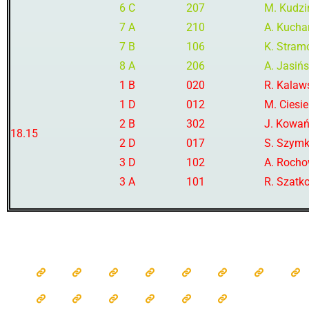
6 C
207
M. Kudzi
7 A
210
A. Kucha
7 B
106
K. Stra
8 A
206
A. Jasiń
1 B
020
R. Kalaw
1 D
012
M. Ciesie
2 B
302
J. Kowa
18.15
2 D
017
S. Szymk
3 D
102
A. Rocho
3 A
101
R. Szatk