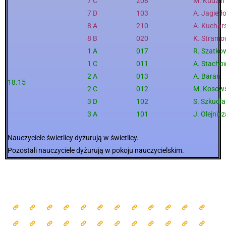
7 C
208
M. Kudziń
7 D
103
A. Jagiełł
8 A
210
A. Kuchar
8 B
020
K. Stram
1 A
017
R. Szatko
1 C
011
A. Stacho
2 A
013
A. Baran
18.15
2 C
012
M. Kosow
3 D
102
S. Szkudla
3 A
101
J. Olejnic
Nauczyciele świetlicy dyżurują w świetlicy.
Pozostali nauczyciele dyżurują w pokoju nauczycielskim.