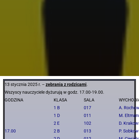
13 stycznia 2025 r. –
zebrania z rodzicami
.
Wszyscy nauczyciele dyżurują w godz. 17.00-19.00.
GODZINA
KLASA
SAL
A
WYCHOW
1 B
017
A. Rochow
1 D
011
M. Eltman
2 E
102
D. Krakow
17.00
2 B
013
P. Sobkow
2 D
012
M. Ciesiel