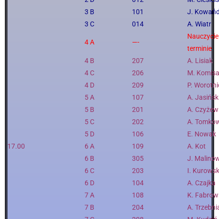
3 B
101
J. Kowań
3 C
014
A. Wiatr
Nauczyciel
4 A
—-
terminie
4 B
207
A. Lisiak
4 C
206
M. Komisa
4 D
209
P. Worotn
5 A
107
A. Jasińs
5 B
201
A. Czyżew
5 C
202
A. Tomko
5 D
106
E. Nowak
17.00
6 A
109
A. Kot
6 B
305
J. Malino
6 C
203
I. Kurows
6 D
104
A. Czajka
7 A
108
K. Fabrow
7 B
204
A. Trzebni