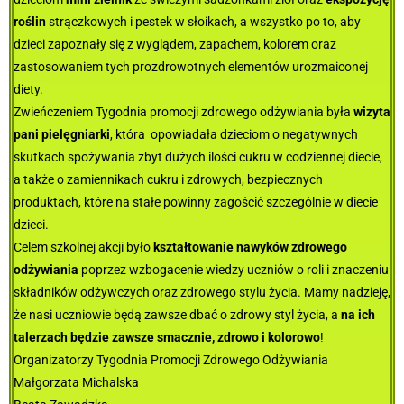
roślin
strączkowych i pestek w słoikach, a wszystko po to, aby
dzieci zapoznały się z wyglądem, zapachem, kolorem oraz
zastosowaniem tych prozdrowotnych elementów urozmaiconej
diety.
Zwieńczeniem Tygodnia promocji zdrowego odżywiania była
wizyta
pani pielęgniarki
, która opowiadała dzieciom o negatywnych
skutkach spożywania zbyt dużych ilości cukru w codziennej diecie,
a także o zamiennikach cukru i zdrowych, bezpiecznych
produktach, które na stałe powinny zagościć szczególnie w diecie
dzieci.
Celem szkolnej akcji było
kształtowanie nawyków zdrowego
odżywiania
poprzez wzbogacenie wiedzy uczniów o roli i znaczeniu
składników odżywczych oraz zdrowego stylu życia. Mamy nadzieję,
że nasi uczniowie będą zawsze dbać o zdrowy styl życia, a
na ich
talerzach będzie zawsze smacznie, zdrowo i kolorowo
!
Organizatorzy Tygodnia Promocji Zdrowego Odżywiania
Małgorzata Michalska