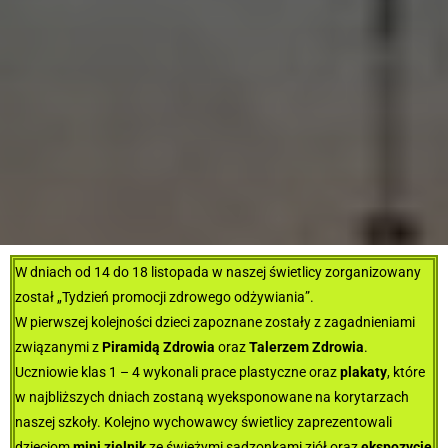
W dniach od 14 do 18 listopada w naszej świetlicy zorganizowany
został „Tydzień promocji zdrowego odżywiania”.
W pierwszej kolejności dzieci zapoznane zostały z zagadnieniami
związanymi z
Piramidą Zdrowia
oraz
Talerzem Zdrowia
.
Uczniowie klas 1 – 4 wykonali prace plastyczne oraz
plakaty
, które
w najbliższych dniach zostaną wyeksponowane na korytarzach
naszej szkoły. Kolejno wychowawcy świetlicy zaprezentowali
dzieciom
mini zielnik
ze świeżymi sadzonkami ziół oraz
ekspozycję