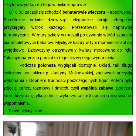
– było wszystko i do tego w pięknej oprawie.
O 16.30 zaczęli się schodzić
bohaterowie wieczoru
– absolwenci.
Prześliczne
suknie
dziewcząt, eleganckie
stroje
chłopców
przyciągały wzrok każdego. Prezentowali się naprawdę
fantastycznie. W mury szkoły wkraczali po dywanie wśród szpaleru
biało-fioletowych balonów. Myślę, że każdy w tym momencie czuł się
wyjątkowo. Dziewczyny otrzymywały kwiaty mocowane do ręki.
Taka sympatyczna pamiątka tego niezwykłego wydarzenia.
Podczas
poloneza
wyglądali dostojnie. Układ, tak długo
ćwiczony pod okiem p. Justyny Malinowskiej, zachwycił precyzją
wykonania i stopniem trudności poszczególnych figur. Potem były
zdjęcia, tańce, rozmowy i śmiech, czyli
wspólna zabawa
, podczas
której liczyło się tylko jedno – wykorzystać te 5 godzin i mieć świetne
wspomnienia.
To był piękny czas.