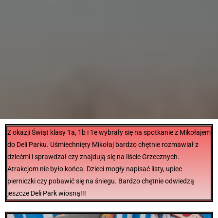
Z okazji Świąt klasy 1a, 1b i 1e wybrały się na spotkanie z Mikołajem
do Deli Parku. Uśmiechnięty Mikołaj bardzo chętnie rozmawiał z
dziećmi i sprawdzał czy znajdują się na liście Grzecznych.
Atrakcjom nie było końca. Dzieci mogły napisać listy, upiec
pierniczki czy pobawić się na śniegu. Bardzo chętnie odwiedzą
jeszcze Deli Park wiosną!!!