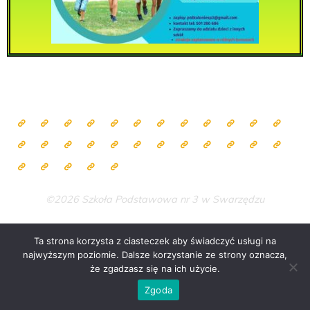
©2026 Szkoła Podstawowa nr 3 w Swarzędzu
Ta strona korzysta z ciasteczek aby świadczyć usługi na
najwyższym poziomie. Dalsze korzystanie ze strony oznacza,
Zasilane przez
Bravada
&
WordPress
.
że zgadzasz się na ich użycie.
Zgoda