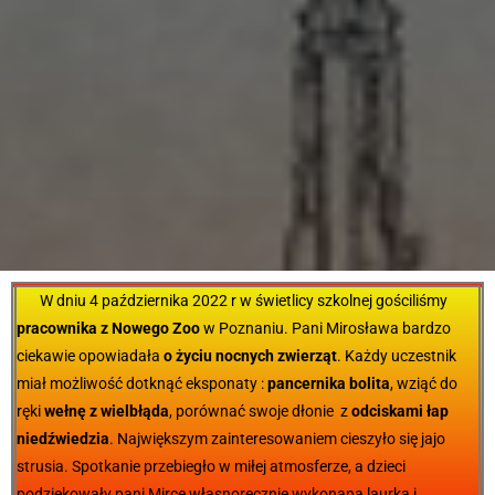
W dniu 4 października 2022 r w świetlicy szkolnej gościliśmy
pracownika z Nowego Zoo
w Poznaniu. Pani Mirosława bardzo
ciekawie opowiadała
o życiu nocnych zwierząt
. Każdy uczestnik
miał możliwość dotknąć eksponaty :
pancernika bolita
, wziąć do
ręki
wełnę z wielbłąda
, porównać swoje dłonie z
odciskami łap
niedźwiedzia
. Największym zainteresowaniem cieszyło się jajo
strusia. Spotkanie przebiegło w miłej atmosferze, a dzieci
podziękowały pani Mirce własnoręcznie wykonaną laurką i