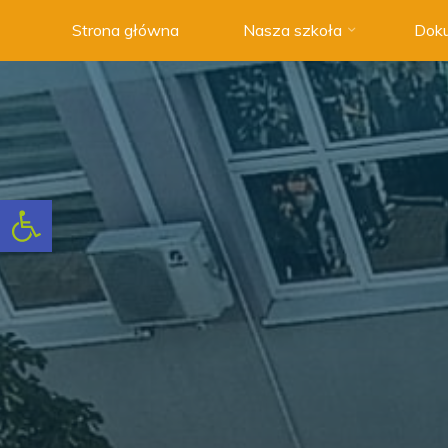
Strona główna
Nasza szkoła
Doku
Szkoła
Podstawowa
nr 3 w
Swarzędzu
NOWOCZESNA
SZKOŁA
Otwórz pasek narzędzi
Z
TRADYCJAMI