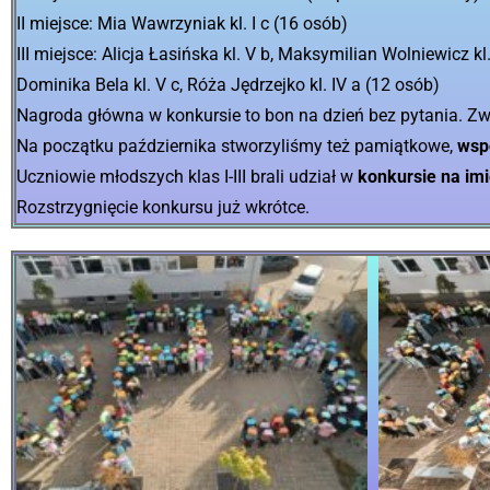
II miejsce: Mia Wawrzyniak kl. I c (16 osób)
III miejsce: Alicja Łasińska kl. V b, Maksymilian Wolniewicz kl. 
Dominika Bela kl. V c, Róża Jędrzejko kl. IV a (12 osób)
Nagroda główna w konkursie to bon na dzień bez pytania. Z
Na początku października stworzyliśmy też pamiątkowe,
wsp
Uczniowie młodszych klas I-III brali udział w
konkursie na im
Rozstrzygnięcie konkursu już wkrótce.