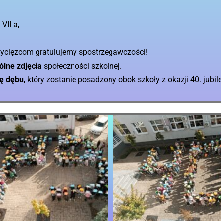
VII a,
wycięzcom gratulujemy spostrzegawczości!
ólne zdjęcia
społeczności szkolnej.
ię dębu
, który zostanie posadzony obok szkoły z okazji 40. jubi