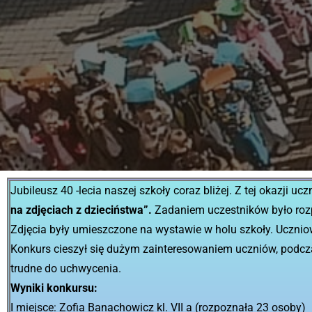
Jubileusz 40 -lecia naszej szkoły coraz bliżej. Z tej okazji 
na zdjęciach z dzieciństwa”.
Zadaniem uczestników było rozp
Zdjęcia były umieszczone na wystawie w holu szkoły. Uczniow
Konkurs cieszył się dużym zainteresowaniem uczniów, podcza
trudne do uchwycenia.
Wyniki konkursu:
I miejsce: Zofia Banachowicz kl. VII a (rozpoznała 23 osoby)