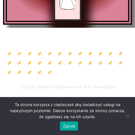
©2026 Szkoła Podstawowa nr 3 w Swarzędzu
Ta strona korzysta z ciasteczek aby świadczyć usługi na
najwyższym poziomie. Dalsze korzystanie ze strony oznacza,
Zasilane przez
Bravada
&
WordPress
.
że zgadzasz się na ich użycie.
Zgoda