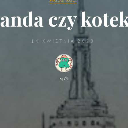
anda czy kote
14 KWIETNIA 2023
sp3