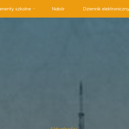
menty szkolne
Nabór
Dziennik elektroniczn
Aktualności