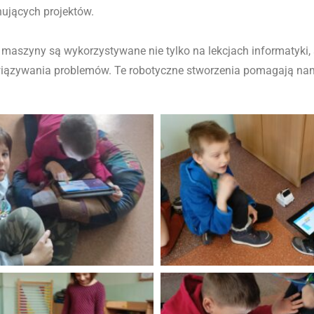
nujących projektów.
 maszyny są wykorzystywane nie tylko na lekcjach informatyki, 
związywania problemów. Te robotyczne stworzenia pomagają n