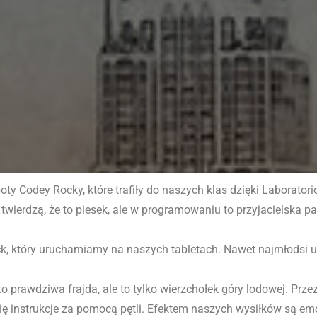
oty Codey Rocky, które trafiły do naszych klas dzięki Laborator
i twierdzą, że to piesek, ale w programowaniu to przyjacielska
, który uruchamiamy na naszych tabletach. Nawet najmłodsi u
o prawdziwa frajda, ale to tylko wierzchołek góry lodowej. P
ię instrukcje za pomocą pętli. Efektem naszych wysiłków są em