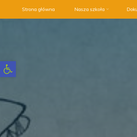
Strona główna
Nasza szkoła
Doku
Szkoła
Podstawowa
nr 3 w
Swarzędzu
NOWOCZESNA
SZKOŁA
Otwórz pasek narzędzi
Z
TRADYCJAMI