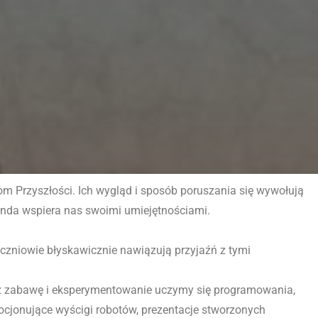
iom Przyszłości. Ich wygląd i sposób poruszania się wywołują
 panda wspiera nas swoimi umiejętnościami.
czniowie błyskawicznie nawiązują przyjaźń z tymi
rzez zabawę i eksperymentowanie uczymy się programowania,
ocjonujące wyścigi robotów, prezentacje stworzonych