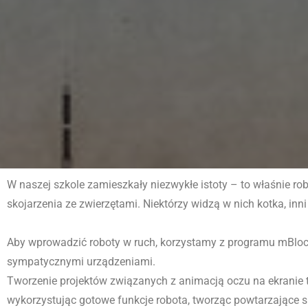
W naszej szkole zamieszkały niezwykłe istoty – to właśnie rob
skojarzenia ze zwierzętami. Niektórzy widzą w nich kotka, inn
Aby wprowadzić roboty w ruch, korzystamy z programu mBlock
sympatycznymi urządzeniami.
Tworzenie projektów związanych z animacją oczu na ekranie t
wykorzystując gotowe funkcje robota, tworząc powtarzające s