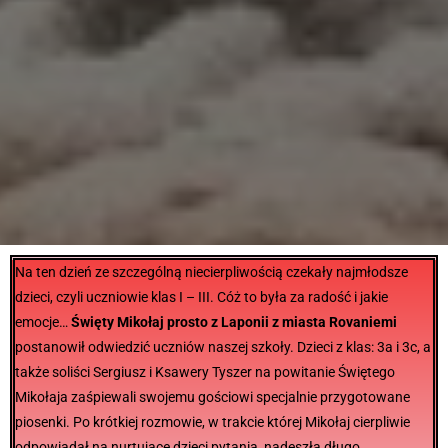
Na ten dzień ze szczególną niecierpliwością czekały najmłodsze
dzieci, czyli uczniowie klas I – III. Cóż to była za radość i jakie
emocje…
Święty Mikołaj prosto z Laponii z miasta Rovaniemi
postanowił odwiedzić uczniów naszej szkoły. Dzieci z klas: 3a i 3c, a
także soliści Sergiusz i Ksawery Tyszer na powitanie Świętego
Mikołaja zaśpiewali swojemu gościowi specjalnie przygotowane
piosenki. Po krótkiej rozmowie, w trakcie której Mikołaj cierpliwie
odpowiadał na nurtujące dzieci pytania, nadeszła długo