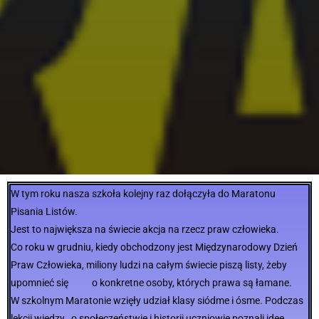
W tym roku nasza szkoła kolejny raz dołączyła do Maratonu
Pisania Listów.
Jest to największa na świecie akcja na rzecz praw człowieka.
Co roku w grudniu, kiedy obchodzony jest Międzynarodowy Dzień
Praw Człowieka, miliony ludzi na całym świecie piszą listy, żeby
upomnieć się o konkretne osoby, których prawa są łamane.
W szkolnym Maratonie wzięły udział klasy siódme i ósme. Podczas
lekcji wiedzy o społeczeństwie i historii uczniowie poznali ideę