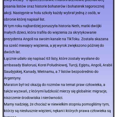
pisania listów oraz historie bohaterów i bohaterek tegorocznej
akcji. Następnie w holu szkoły każdy wybrał jedną z osób, w
obronie której napisał list.
W tym roku najbardziej poruszyła historia Neth, matki dwójki
małych dzieci, która trafiła do więzienia za skrytykowanie
prezydenta Angoli na swoim kanale na TikToku. Została skazana
na sześć miesięcy więzienia, a jej wyrok zwiększono później do
dwóch lat.
Łącznie udało się napisać 63 listy, które zostały wysłane do
ambasady Białorusi, Korei Południowej, Turcji, Egiptu, Angoli, Arabii
Saudyjskiej, Kanady, Wietnamu, a 7 listów bezpośrednio do
Argentyny.
Maraton był też okazją do rozmów na temat praw człowieka, a
także wyzwań, z którymi ludzkość mierzy się globalnie: migracje,
niszczenie środowiska i nierówności.
Mamy nadzieję, że chociaż w niewielkim stopniu pomogliśmy tym,
którzy są niesłusznie więzieni, nękani i których prawa człowieka są