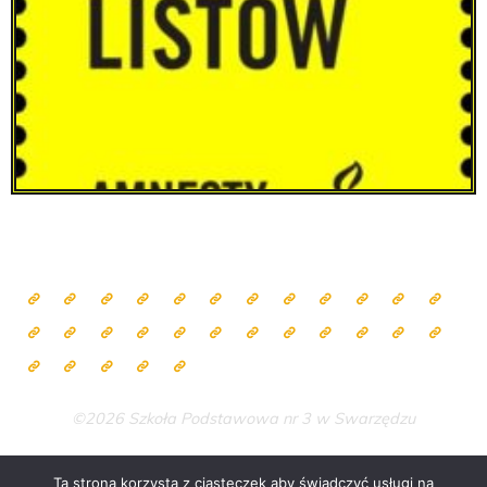
©2026 Szkoła Podstawowa nr 3 w Swarzędzu
Ta strona korzysta z ciasteczek aby świadczyć usługi na