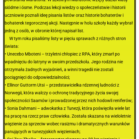
siódme i ósme. Podczas lekcji wiedzy o społeczeństwie i historii
uczniowie poznali ideę pisania listów oraz historie bohaterów i
bohaterek tegorocznej akcji. Następnie w holu szkoły każdy wybrał
jedną z osób, w obronie której napisał list.
W tym roku pisaliśmy listy w pięciu sprawach z różnych stron
świata:
• Unecebo Mboteni – trzyletni chłopiec z RPA, który zmarł po
wpadnięciu do latryny w swoim przedszkolu. Jego rodzina nie
otrzymała żadnych wyjaśnień, a winni tragedii nie zostali
pociągnięci do odpowiedzialności;
• Ellinor Guttorm Utsi – przedstawicielka rdzennej ludności z
Norwegii, która walczy o ochronę tradycyjnego życia swojej
społeczności Saamów i prowadzonej przez nich hodowli reniferów;
• Sonia Dahmani – adwokatka z Tunezji, która poświęciła wiele lat
na pracę na rzecz praw człowieka. Została skazana na wieloletnie
więzienie za sprzeciw wobec rasizmu i dramatycznych warunków
panujących w tunezyjskich więzieniach;