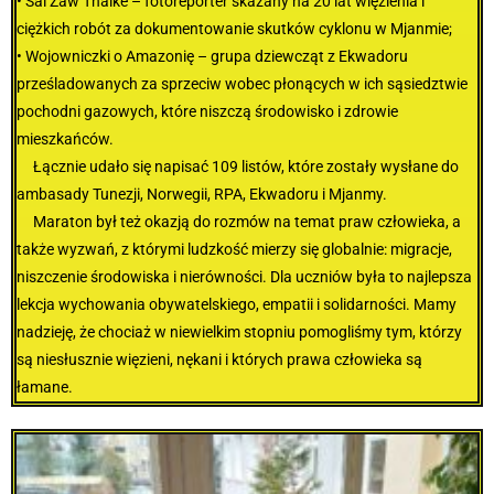
• Sai Zaw Thaike – fotoreporter skazany na 20 lat więzienia i
ciężkich robót za dokumentowanie skutków cyklonu w Mjanmie;
• Wojowniczki o Amazonię – grupa dziewcząt z Ekwadoru
prześladowanych za sprzeciw wobec płonących w ich sąsiedztwie
pochodni gazowych, które niszczą środowisko i zdrowie
mieszkańców.
Łącznie udało się napisać 109 listów, które zostały wysłane do
ambasady Tunezji, Norwegii, RPA, Ekwadoru i Mjanmy.
Maraton był też okazją do rozmów na temat praw człowieka, a
także wyzwań, z którymi ludzkość mierzy się globalnie: migracje,
niszczenie środowiska i nierówności. Dla uczniów była to najlepsza
lekcja wychowania obywatelskiego, empatii i solidarności. Mamy
nadzieję, że chociaż w niewielkim stopniu pomogliśmy tym, którzy
są niesłusznie więzieni, nękani i których prawa człowieka są
łamane.