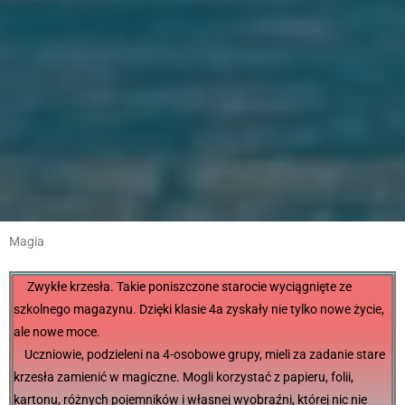
Magia
Zwykłe krzesła. Takie poniszczone starocie wyciągnięte ze
szkolnego magazynu. Dzięki klasie 4a zyskały nie tylko nowe życie,
ale nowe moce.
Uczniowie, podzieleni na 4-osobowe grupy, mieli za zadanie stare
krzesła zamienić w magiczne. Mogli korzystać z papieru, folii,
kartonu, różnych pojemników i własnej wyobraźni, której nic nie