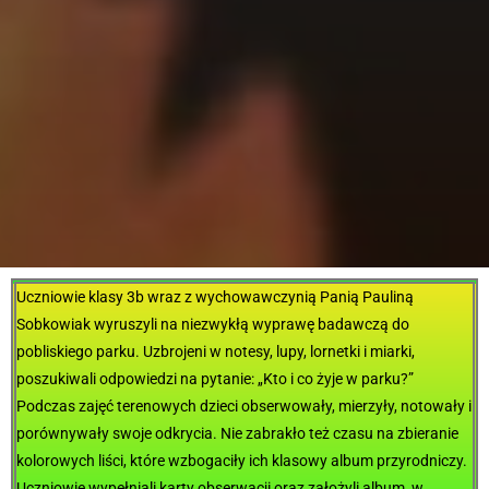
Uczniowie klasy 3b wraz z wychowawczynią Panią Pauliną
Sobkowiak wyruszyli na niezwykłą wyprawę badawczą do
pobliskiego parku. Uzbrojeni w notesy, lupy, lornetki i miarki,
poszukiwali odpowiedzi na pytanie: „Kto i co żyje w parku?”
Podczas zajęć terenowych dzieci obserwowały, mierzyły, notowały i
porównywały swoje odkrycia. Nie zabrakło też czasu na zbieranie
kolorowych liści, które wzbogaciły ich klasowy album przyrodniczy.
Uczniowie wypełniali karty obserwacji oraz założyli album, w