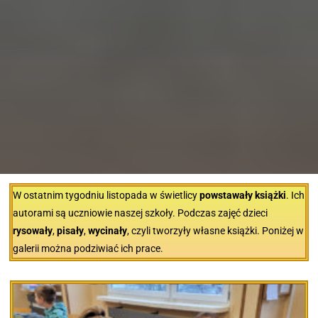
W ostatnim tygodniu listopada w świetlicy
powstawały książki
. Ich
autorami są uczniowie naszej szkoły. Podczas zajęć dzieci
rysowały
,
pisały
,
wycinały
, czyli tworzyły własne książki. Poniżej w
galerii można podziwiać ich prace.