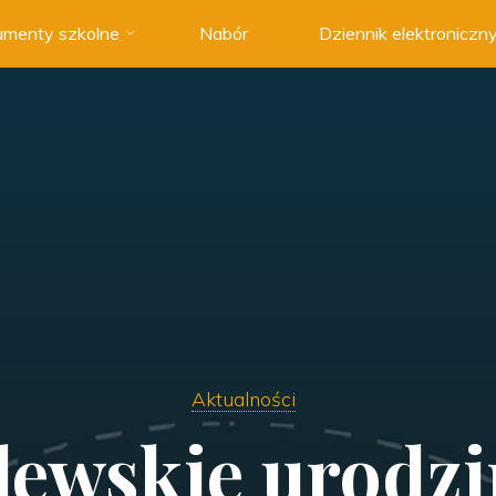
menty szkolne
Nabór
Dziennik elektroniczn
Aktualności
lewskie urodzi