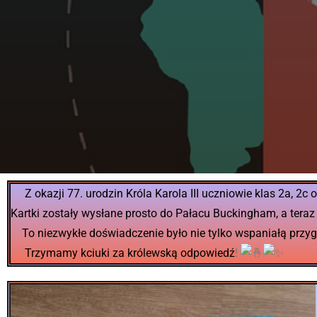
Z okazji 77. urodzin Króla Karola III uczniowie klas 2a, 2c 
Kartki zostały wysłane prosto do Pałacu Buckingham, a teraz
To niezwykłe doświadczenie było nie tylko wspaniałą przygod
Trzymamy kciuki za królewską odpowiedź
!