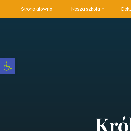
Strona główna
Nasza szkoła
Doku
Szkoła
Podstawowa
nr 3 w
Swarzędzu
NOWOCZESNA
SZKOŁA
Otwórz pasek narzędzi
Z
TRADYCJAMI
Kró