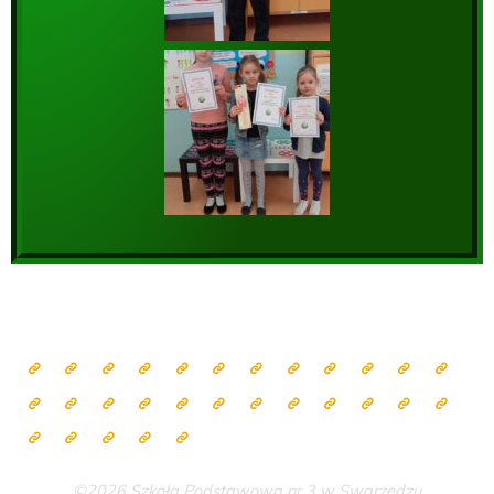
©2026 Szkoła Podstawowa nr 3 w Swarzędzu