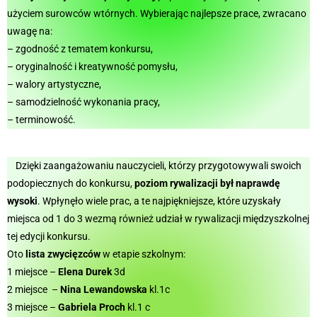
użyciem surowców wtórnych. Wybierając najlepsze prace, zwracano
uwagę na:
– zgodność z tematem konkursu,
– oryginalność i kreatywność pomysłu,
– walory artystyczne,
– samodzielność wykonania pracy,
– terminowość.
Dzięki zaangażowaniu nauczycieli, którzy przygotowywali swoich
podopiecznych do konkursu,
poziom rywalizacji był naprawdę
wysoki
. Wpłynęło wiele prac, a te najpiękniejsze, które uzyskały
miejsca od 1 do 3 wezmą również udział w rywalizacji międzyszkolnej
tej edycji konkursu.
Oto
lista zwycięzców
w etapie szkolnym:
1 miejsce –
Elena Durek
3d
2 miejsce –
Nina Lewandowska
kl.1c
3 miejsce –
Gabriela Proch
kl.1 c