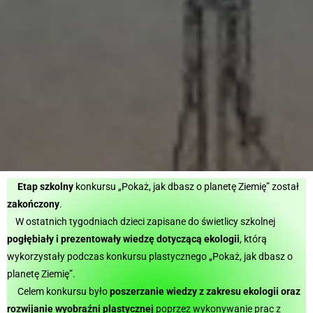
Etap szkolny
konkursu „Pokaż, jak dbasz o planetę Ziemię” został
zakończony
.
W ostatnich tygodniach dzieci zapisane do świetlicy szkolnej
pogłębiały i prezentowały wiedzę dotyczącą ekologii
, którą
wykorzystały podczas konkursu plastycznego „Pokaż, jak dbasz o
planetę Ziemię”.
Celem konkursu było
poszerzanie wiedzy z zakresu ekologii oraz
rozwijanie wyobraźni plastycznej
poprzez wykonywanie prac z