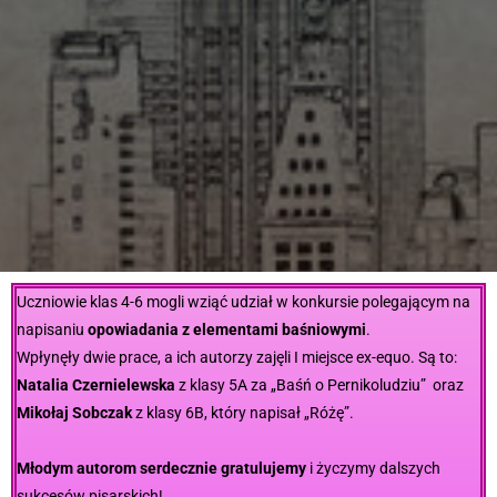
Uczniowie klas 4-6 mogli wziąć udział w konkursie polegającym na
napisaniu
opowiadania z elementami baśniowymi
.
Wpłynęły dwie prace, a ich autorzy zajęli I miejsce ex-equo. Są to:
Natalia Czernielewska
z klasy 5A za „Baśń o Pernikoludziu” oraz
Mikołaj Sobczak
z klasy 6B, który napisał „Różę”.
Młodym autorom serdecznie gratulujemy
i życzymy dalszych
sukcesów pisarskich!