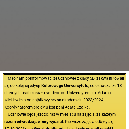
Miło nam poinformować, że uczniowie z klasy 5D zakwalifikowali
się do kolejnej edycji
Kolorowego Uniwersytetu
, co oznacza, że 13
chętnych osób zostało studentami Uniwersytetu im. Adama
Mickiewicza na najbliższy sezon akademicki 2023/2024.
Koordynatorem projektu jest pani Agata Czajka.
Uczniowie będą jeździć raz w miesiącu na zajęcia, za
każdym
razem odwiedzając inny wydział
. Pierwsze zajęcia odbyły się
17.10.2023r. na
Wydziale Historii
. Uczniowie
poznali smaki i