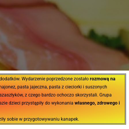
dodatków. Wydarzenie poprzedzone zostało
rozmową na
ajonez, pasta jajeczna, pasta z cieciorki i suszonych
 szaszłyków, z czego bardzo ochoczo skorzystali. Grupa
zie dzieci przystąpiły do wykonania
własnego, zdrowego i
dziły sobie w przygotowywaniu kanapek.