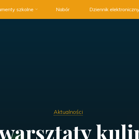
menty szkolne
Nabór
Dziennik elektroniczn
Aktualności
 warsztaty kuli