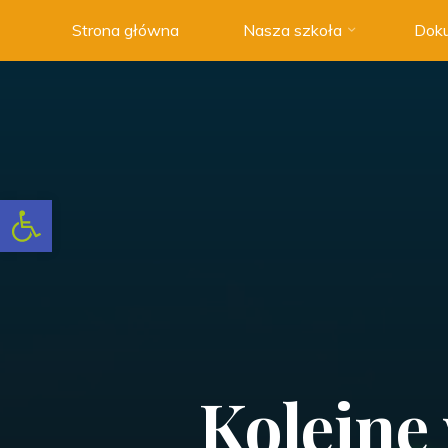
Strona główna
Nasza szkoła
Doku
Szkoła
Podstawowa
nr 3 w
Swarzędzu
NOWOCZESNA
SZKOŁA
Otwórz pasek narzędzi
Z
TRADYCJAMI
Kolejne