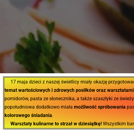
17 maja dzieci z naszej świetlicy miały okazję przygotow
temat wartościowych i zdrowych posiłków oraz warsztatami
pomidorów, pasta ze słonecznika, a także szaszłyki ze śwież
popołudniowa dodatkowo miała
możliwość spróbowania
pas
kolorowego śniadania
.
Warsztaty kulinarne to strzał w dziesiątkę!
Wszystkim bard