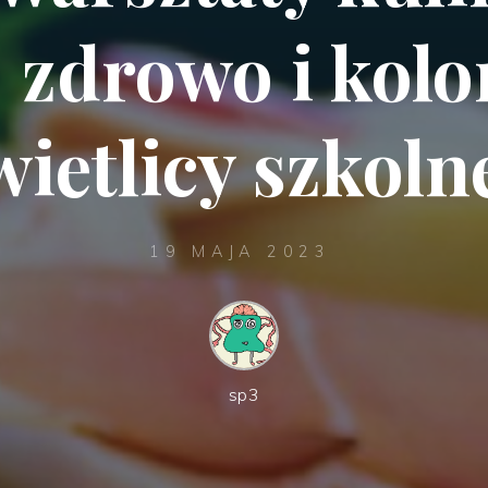
 zdrowo i kol
wietlicy szkolne
19 MAJA 2023
sp3