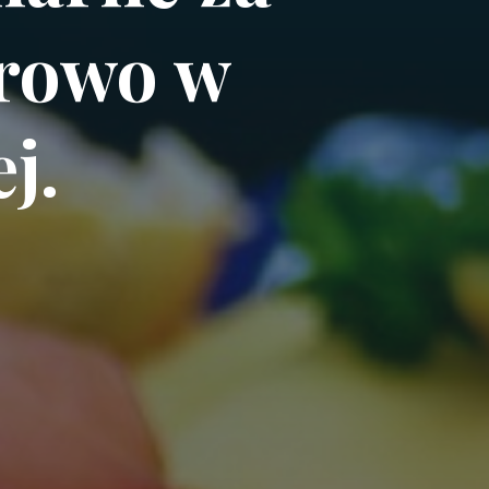
orowo w
j.