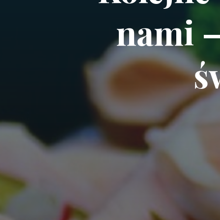
nami –
ś