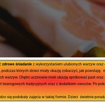
ać
zdrowe śniadanie
z wykorzystaniem ulubionych warzyw oraz 
, podczas których dzieci miały okazję zobaczyć, jak powstają: m
ych warzyw. Chętni uczniowie mieli okazję spróbować past oraz
t twarogowych tradycyjnych oraz z dodatkiem owoców. Po poka
zo się podobały zajęcia w takiej formie. Dzieci świetnie pora