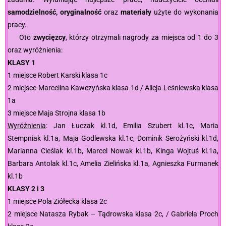
samodzielność, oryginalność
oraz
materiały
użyte do wykonania
pracy.
Oto
zwycięzcy
, którzy otrzymali nagrody za miejsca od 1 do 3
oraz wyróżnienia:
KLASY 1
1 miejsce Robert Karski klasa 1c
2 miejsce Marcelina Kawczyńska klasa 1d / Alicja Leśniewska klasa
1a
3 miejsce Maja Strojna klasa 1b
Wyróżnienia
: Jan Łuczak kl.1d, Emilia Szubert kl.1c, Maria
Stempniak kl.1a, Maja Godlewska kl.1c, Dominik Serożyński kl.1d,
Marianna Cieślak kl.1b, Marcel Nowak kl.1b, Kinga Wojtuś kl.1a,
Barbara Antolak kl.1c, Amelia Zielińska kl.1a, Agnieszka Furmanek
kl.1b
KLASY 2 i 3
1 miejsce Pola Ziółecka klasa 2c
2 miejsce Natasza Rybak – Tądrowska klasa 2c, / Gabriela Proch