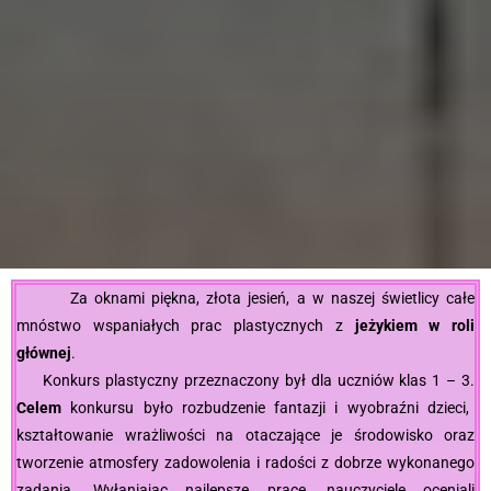
Za oknami piękna, złota jesień, a w naszej świetlicy całe
mnóstwo wspaniałych prac plastycznych z
jeżykiem w roli
głównej
.
Konkurs plastyczny przeznaczony był dla uczniów klas 1 – 3.
Celem
konkursu było rozbudzenie fantazji i wyobraźni dzieci,
kształtowanie wrażliwości na otaczające je środowisko oraz
tworzenie atmosfery zadowolenia i radości z dobrze wykonanego
zadania. Wyłaniając najlepsze prace, nauczyciele oceniali