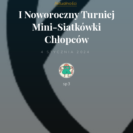
Aktualności
I Noworoczny Turniej
Mini-Siatkówki
Chłopców
4 STYCZNIA 2024
sp3