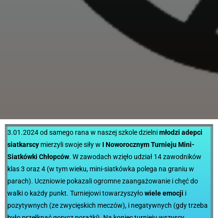
3.01.2024 od samego rana w naszej szkole dzielni
młodzi adepci
siatkarscy
mierzyli swoje siły w
I Noworocznym Turnieju Mini-
Siatkówki Chłopców
. W zawodach wzięło udział 14 zawodników
klas 3 oraz 4 (w tym wieku, mini-siatkówka polega na graniu w
parach). Uczniowie pokazali ogromne zaangażowanie i chęć do
walki o każdy punkt. Turniejowi towarzyszyło
wiele emocji
i
pozytywnych (ze zwycięskich meczów), i negatywnych (gdy trzeba
było przełknąć gorycz porażki). Na koniec turnieju wszyscy