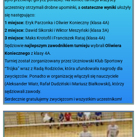
uczestnicy otrzymali drobne upominki, a
ostateczne wyniki
ułożyły
się następująco:
1 miejsce:
Eryk Parzonka i Oliwier Konieczny (klasa 4A)
2 miejsce:
Dawid Sikorski i Wiktor Meszyński (klasa 3A)
3 miejsce:
Maks Krotofil i Franciszek Rataj (klasa 4A)
Sędziowie
najlepszym zawodnikiem turnieju
wybrali
Oliwiera
Koniecznego
z klasy 4A.
Turniej został zorganizowany przez Uczniowski Klub Sportowy
“Trójka” wraz z Radą Rodziców, która ufundowała nagrody dla
zwycięzców. Ponadto w organizację włączyli się nauczyciele
(Aleksander Wiatr, Rafał Dudziński i Mariusz Białkowski), którzy
sędziowali zawody.
Serdecznie gratulujemy zwycięzcom i wszystkim uczestnikom!