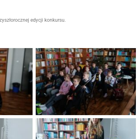
yszłorocznej edycji konkursu.