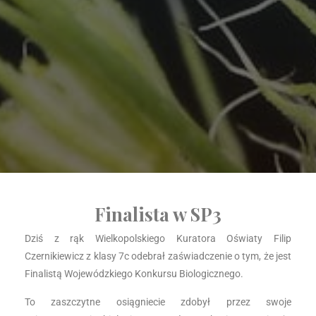
Finalista w SP3
Dziś z rąk Wielkopolskiego Kuratora Oświaty Filip
Czernikiewicz z klasy 7c odebrał zaświadczenie o tym, że jest
Finalistą Wojewódzkiego Konkursu Biologicznego.
To zaszczytne osiągniecie zdobył przez swoje