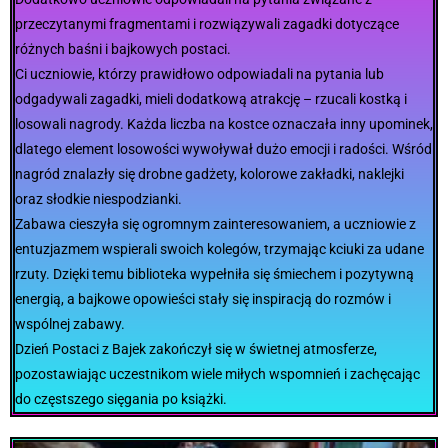
przeczytanymi fragmentami i rozwiązywali zagadki dotyczące
różnych baśni i bajkowych postaci.
Ci uczniowie, którzy prawidłowo odpowiadali na pytania lub
odgadywali zagadki, mieli dodatkową atrakcję – rzucali kostką i
losowali nagrody. Każda liczba na kostce oznaczała inny upominek,
dlatego element losowości wywoływał dużo emocji i radości. Wśród
nagród znalazły się drobne gadżety, kolorowe zakładki, naklejki
oraz słodkie niespodzianki.
Zabawa cieszyła się ogromnym zainteresowaniem, a uczniowie z
entuzjazmem wspierali swoich kolegów, trzymając kciuki za udane
rzuty. Dzięki temu biblioteka wypełniła się śmiechem i pozytywną
energią, a bajkowe opowieści stały się inspiracją do rozmów i
wspólnej zabawy.
Dzień Postaci z Bajek zakończył się w świetnej atmosferze,
pozostawiając uczestnikom wiele miłych wspomnień i zachęcając
do częstszego sięgania po książki.