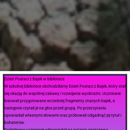
Dzień Postaci z Bajek w bibliotece
W szkolnej bibliotece obchodziliśmy Dzień Postaci z Bajek, który stał
się okazją do wspólnej zabawy i rozwijania wyobraźni. Uczniowie
losowali przygotowane wcześniej fragmenty znanych bajek, a
następnie czytali je na głos przed grupą. Po przeczytaniu
opowiadali własnymi słowami oraz próbowali odgadnąć jej tytuł i
bohaterów.
Dodatkowo uczniowie odpowiadali na pytania związane z