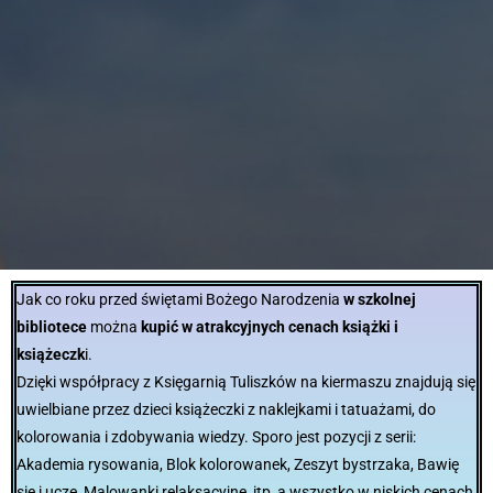
Jak co roku przed świętami Bożego Narodzenia
w szkolnej
bibliotece
można
kupić w atrakcyjnych cenach książki i
książeczk
i.
Dzięki współpracy z Księgarnią Tuliszków na kiermaszu znajdują się
uwielbiane przez dzieci książeczki z naklejkami i tatuażami, do
kolorowania i zdobywania wiedzy. Sporo jest pozycji z serii:
Akademia rysowania, Blok kolorowanek, Zeszyt bystrzaka, Bawię
się i uczę, Malowanki relaksacyjne, itp, a wszystko w niskich cenach