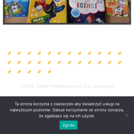
©2026 Szkoła Podstawowa nr 3 w Swarzędzu
Ta strona korzysta z ciasteczek aby świadczyć usługi na
najwyższym poziomie. Dalsze korzystanie ze strony oznacza,
Zasilane przez
Bravada
&
WordPress
.
że zgadzasz się na ich użycie.
Zgoda