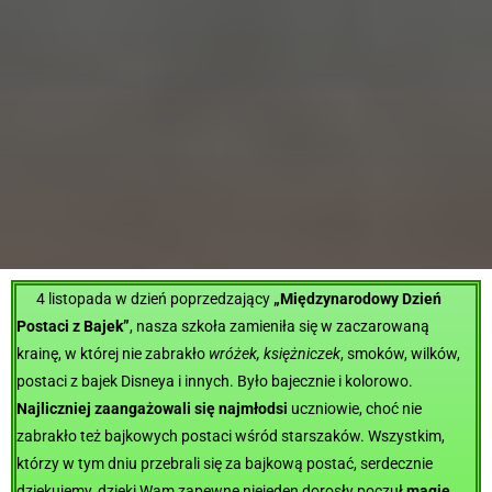
4 listopada w dzień poprzedzający
„Międzynarodowy Dzień
Postaci z Bajek”
, nasza szkoła zamieniła się w zaczarowaną
krainę, w której nie zabrakło
wróżek, księżniczek
, smoków, wilków,
postaci z bajek Disneya i innych. Było bajecznie i kolorowo.
Najliczniej zaangażowali się najmłodsi
uczniowie, choć nie
zabrakło też bajkowych postaci wśród starszaków. Wszystkim,
którzy w tym dniu przebrali się za bajkową postać, serdecznie
dziękujemy, dzięki Wam zapewne niejeden dorosły poczuł
magię