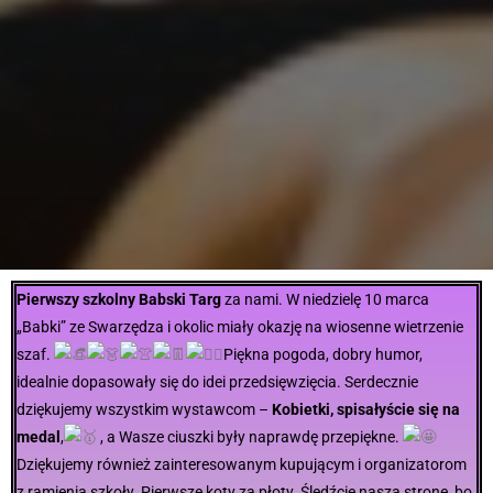
Pierwszy szkolny Babski Targ
za nami. W niedzielę 10 marca
„Babki” ze Swarzędza i okolic miały okazję na wiosenne wietrzenie
szaf.
Piękna pogoda, dobry humor,
idealnie dopasowały się do idei przedsięwzięcia. Serdecznie
dziękujemy wszystkim wystawcom –
Kobietki, spisałyście się na
medal
,
, a Wasze ciuszki były naprawdę przepiękne.
Dziękujemy również zainteresowanym kupującym i organizatorom
z ramienia szkoły. Pierwsze koty za płoty. Śledźcie naszą stronę, bo