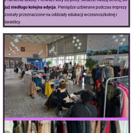
już niedługo kolejna edycja
. Pieniądze uzbierane podczas imprezy
zostały przeznaczone na oddziały edukacji wczesnoszkolnej i
świetlicy.