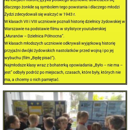
dlaczego żonkile są symbolem tego powstania i dlaczego młodzi
Żydzi zdecydowali się walczyć w 1943 r.
W klasach VII i VIII uczniowie poznali historię dzielnicy żydowskiej w
Warszawie na podstawie filmu w stylistyce youtuberskiej
„Muranów – Dzielnica Północna”.
W klasach młodszych uczniowie odkrywali wyjątkową historię
przyjaźni dwójki żydowskich nastolatków przed wojną i po jej
wybuchu (film „Będę pisać”).
Najmłodsze klasy wraz z bohaterką opowiadania „Było – nie ma –
jest” odbyły podróż po miejscach, czasach, które były, których nie
ma, a chcemy o nich pamiętać.