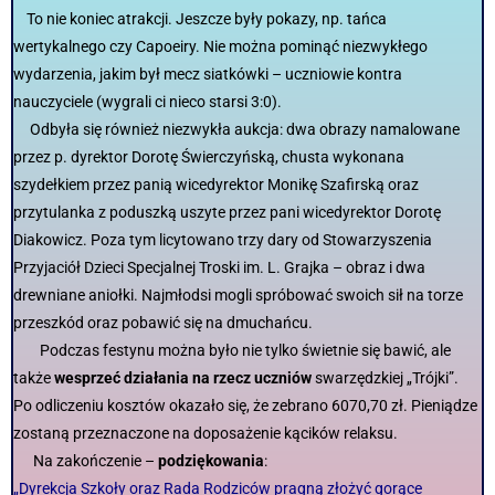
To nie koniec atrakcji. Jeszcze były pokazy, np. tańca
wertykalnego czy Capoeiry. Nie można pominąć niezwykłego
wydarzenia, jakim był mecz siatkówki – uczniowie kontra
nauczyciele (wygrali ci nieco starsi 3:0).
Odbyła się również niezwykła aukcja: dwa obrazy namalowane
przez p. dyrektor Dorotę Świerczyńską, chusta wykonana
szydełkiem przez panią wicedyrektor Monikę Szafirską oraz
przytulanka z poduszką uszyte przez pani wicedyrektor Dorotę
Diakowicz. Poza tym licytowano trzy dary od Stowarzyszenia
Przyjaciół Dzieci Specjalnej Troski im. L. Grajka – obraz i dwa
drewniane aniołki. Najmłodsi mogli spróbować swoich sił na torze
przeszkód oraz pobawić się na dmuchańcu.
Podczas festynu można było nie tylko świetnie się bawić, ale
także
wesprzeć działania na rzecz uczniów
swarzędzkiej „Trójki”.
Po odliczeniu kosztów okazało się, że zebrano 6070,70 zł. Pieniądze
zostaną przeznaczone na doposażenie kącików relaksu.
Na zakończenie –
podziękowania
:
„Dyrekcja Szkoły oraz Rada Rodziców pragną złożyć gorące