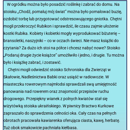
W ogródku można było posadzić roślinkę i zabrać do domu. Na
stoisku „Chodź, pomaluj mój świat” można było pomalować buzię,
ozdobić torbę lub przygotować odstresowującego gniotka. Chętni
mogli przekroczyć Rubikon i sprawdzić, ile czasu zajmie ułożenie
kostki Rubika. Kobiety i kobietki mogły wyprodukować biżuterię –
bransoletki, naszyjniki – co w oczach świeci. Nie masz książki do
czytania? Za dużo ich stoi na półce i chcesz nabyć nowe? Stoisko
„Podaruj drugie życie książce” umożliwiło i jedno, i drugie. Tu można
było i książkę zabrać, i zostawić.
Chętni mogli odwiedzić stoisko Schroniska dla Zwierząt w
Skałowie, Nadleśnictwa Babki oraz usiąść w radiowozie. W
miasteczku rowerowym najmłodsi sprawdzali swą umiejętność
panowania nad rowerem oraz znajomość przepisów ruchu
drogowego. Przepiękny wianek z polnych kwiatów stał się
wizytówką stoiska ukraińskiego. W piwnicy Bractwo Kurkowe
zapraszało do sprawdzenia celności oka. Cały czas na pełnych
obrotach pracowała kawiarenka oferująca ciasta, kawę, herbatę.
Tuż obok smakowicie pachniała kiełbasa.