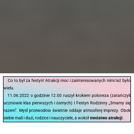
Co to był za festyn! Atrakcji moc i zainteresowanych nimi też było
wielu.
11.06.2022 o godzinie 12.00 ruszył krokiem poloneza (zatańczyli
uczniowie klas pierwszych i ósmych) I Festyn Rodzinny „3mamy się
razem”. Myśl przewodnia świetnie oddaje atmosferę imprezy. Obok
siebie mali i duzi, rodzice i nauczyciele, a wokół
mnóstwo atrakcji
.