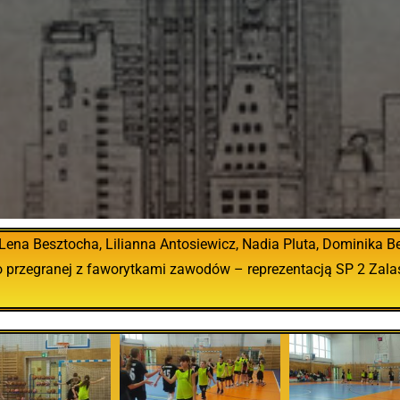
Lena Besztocha, Lilianna Antosiewicz, Nadia Pluta, Dominika B
po przegranej z faworytkami zawodów – reprezentacją SP 2 Zal