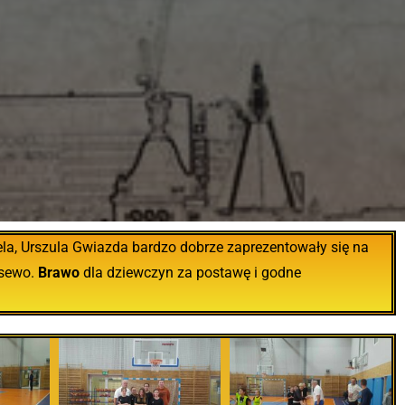
ela, Urszula Gwiazda bardzo dobrze zaprezentowały się na
asewo.
Brawo
dla dziewczyn za postawę i godne