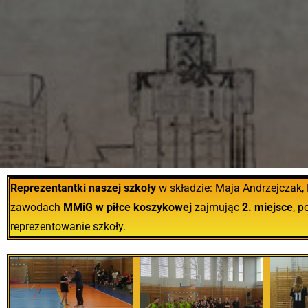
Reprezentantki naszej szkoły
w składzie: Maja Andrzejczak, 
zawodach
MMiG w piłce koszykowej
zajmując
2. miejsce
, 
reprezentowanie szkoły.