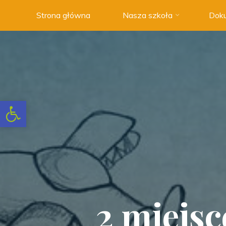
Strona główna
Nasza szkoła
Doku
Szkoła
Podstawowa
nr 3 w
Swarzędzu
NOWOCZESNA
SZKOŁA
Otwórz pasek narzędzi
Z
TRADYCJAMI
2 miejs