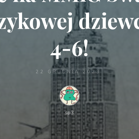
szykowej dziewc
4-6!
22 GRUDNIA 2023
sp3