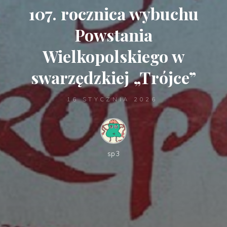
107. rocznica wybuchu
Powstania
Wielkopolskiego w
swarzędzkiej „Trójce”
16 STYCZNIA 2026
sp3